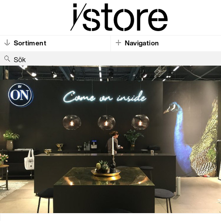
Sortiment
Navigation
S
ö
k