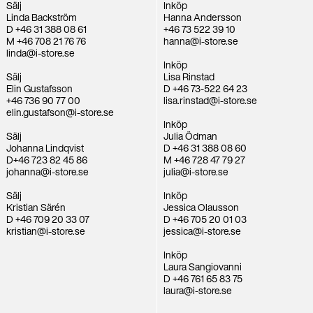
Sälj
Inköp
Linda Backström
Hanna Andersson
D +46 31 388 08 61
+46 73 522 39 10
M +46 708 21 76 76
hanna@i-store.se
linda@i-store.se
Inköp
Sälj
Lisa Rinstad
Elin Gustafsson
D +46 73-522 64 23
+46 736 90 77 00
lisa.rinstad@i-store.se
elin.gustafson@i-store.se
Inköp
Sälj
Julia Ödman
Johanna Lindqvist
D +46 31 388 08 60
D+46 723 82 45 86
M +46 728 47 79 27
johanna@i-store.se
julia@i-store.se
Sälj
Inköp
Kristian Särén
Jessica Olausson
D +46 709 20 33 07
D +46 705 20 01 03
kristian@i-store.se
jessica@i-store.se
Inköp
Laura Sangiovanni
D +46 761 65 83 75
laura@i-store.se