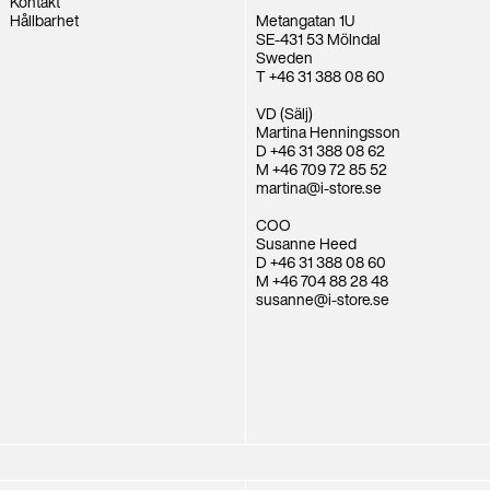
Kontakt
Hållbarhet
Metangatan 1U
SE-431 53 Mölndal
Sweden
T +46 31 388 08 60
VD (Sälj)
Martina Henningsson
D +46 31 388 08 62
M +46 709 72 85 52
martina@i-store.se
COO
Susanne Heed
D +46 31 388 08 60
M +46 704 88 28 48
susanne@i-store.se