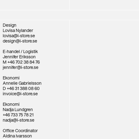
Design
Lovisa Nylander
lovisa@i-store.se
design@i-store.se
E-handel / Logistik
Jennifer Eriksson
M +46 702 38 84 76
jennifer@i-store.se
Ekonomi
Annelie Gabrielsson
D +46 31 388 08 60
invoice@i-store.se
Ekonomi
Nadja Lundgren
+46 733 75 78 21
nadja@i-store.se
Office Coordinator
Aldina Ivarsson