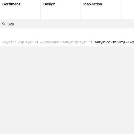
Sortiment
Design
Inspiration
S
ö
k
Skyltar / Displayer
Akrylskyltar / Akryl­displayer
Akrylblock m. vinyl – Sv