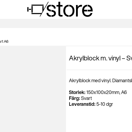
art A6
Akrylblock m. vinyl – S
Akrylblock med vinyl. Diamantsli
Storlek:
150x100x20mm, A6
Färg:
Svart
Leveranstid:
5-10 dgr