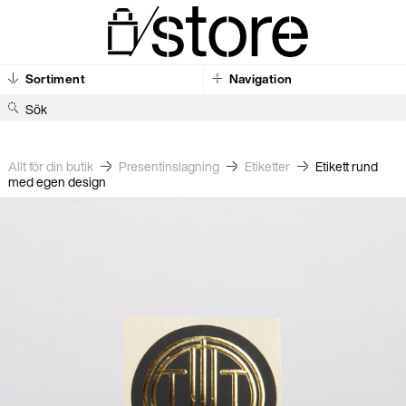
Sortiment
Navigation
S
ö
k
Allt för din butik
Present­inslagning
Etiketter
Etikett rund
med egen design