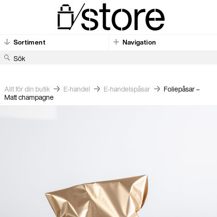
Sortiment
Navigation
S
ö
k
Allt för din butik
E-handel
E-handels­påsar
Foliepåsar –
Matt champagne