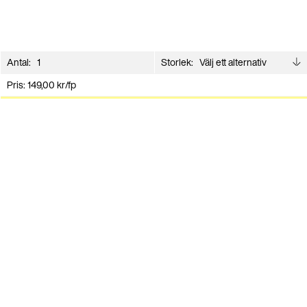
Antal:
Storlek:
Pris:
149,00
kr
/fp
Lägg i varukorg
Andra har även köpt