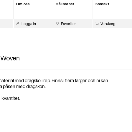
Om oss
Hållbarhet
Kontakt
Logga in
Favoriter
Varukorg
n Woven
rial med dragsko i rep. Finns i flera färger och ni kan
cha påsen med dragskon.
kvantitet.