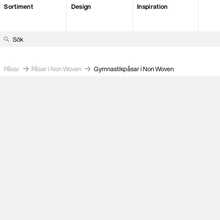
Sortiment
Design
Inspiration
S
ö
k
Påsar
Påsar i Non Woven
Gymnastikpåsar i Non Woven