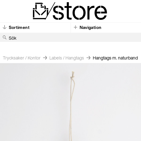
Sortiment
Navigation
S
ö
k
Trycksaker / Kontor
Labels / Hangtags
Hangtags m. naturband