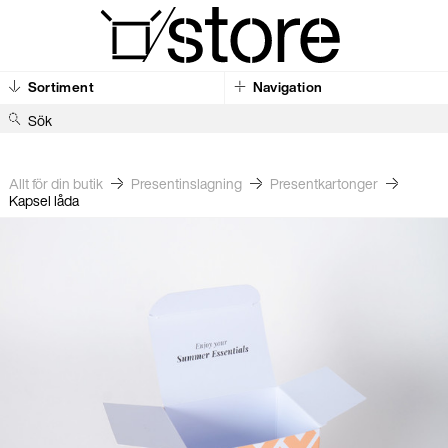
Sortiment
Navigation
S
ö
k
Allt för din butik
Present­inslagning
Present­kartonger
Kapsel låda