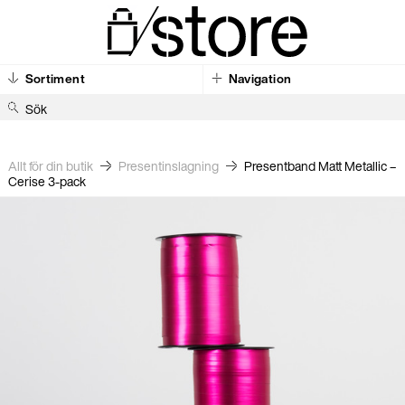
Sortiment
Navigation
S
ö
k
Allt för din butik
Present­inslagning
Presentband Matt Metallic –
Cerise 3-pack