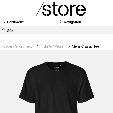
Sortiment
Navigation
S
ö
k
Kläder / Skor / Textil
T-shirts / Pikéer
Mens Classic Tee