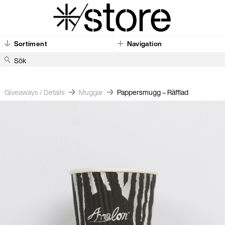
Sortiment
Navigation
S
ö
k
Giveaways / Details
Muggar
Pappersmugg – Räfflad