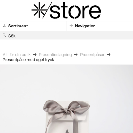
Sortiment
Navigation
S
ö
k
e
Allt för din butik
Present­inslagning
Present­påsar
Presentpåse med eget tryck