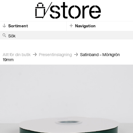
Sortiment
Navigation
S
ö
k
Allt för din butik
Present­inslagning
Satinband – Mörkgrön
19mm