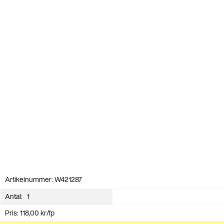
Artikelnummer: W421287
Antal:
Pris:
118,00
kr
/fp