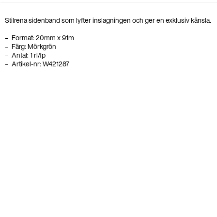
Stilrena sidenband som lyfter inslagningen och ger en exklusiv känsla.
Format: 20mm x 91m
Färg: Mörkgrön
Antal: 1 rl/fp
Artikel-nr: W421287