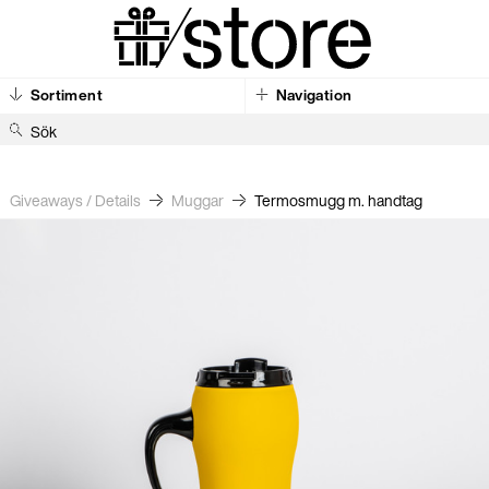
Sortiment
Navigation
S
ö
k
Giveaways / Details
Muggar
Termosmugg m. handtag