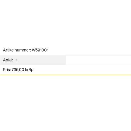
Artikelnummer: W591001
Antal:
Pris:
795,00
kr
/fp
Lägg i varukorg
Kontakt
Vi ser fram emot att