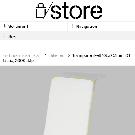
Sortiment
Navigation
S
ö
k
Förbrukningsartiklar
Etiketter
Transportetikett 105x251mm, DT
falsad, 2000st/fp