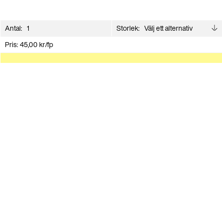
Antal:
Storlek:
Pris:
45,00
kr
/fp
Lägg i varukorg
Andra har även köpt