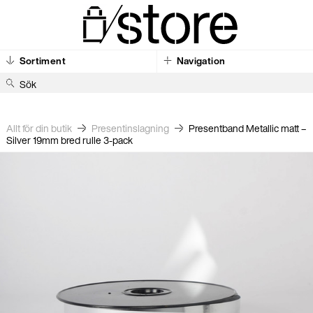
Sortiment
Navigation
S
ö
k
Allt för din butik
Present­inslagning
Presentband Metallic matt –
Silver 19mm bred rulle 3-pack