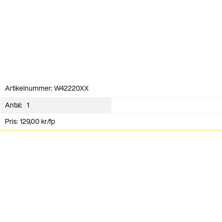
Artikelnummer: W42220XX
Antal:
Pris:
129,00
kr
/fp
Lägg i varukorg
Andra har även köpt