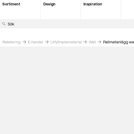
Sortiment
Design
Inspiration
S
ö
k
Paketering
E-handel
Utfyllnads­material
Well
Pallmellanlägg wel