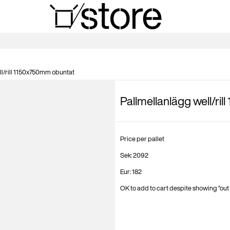
l/rill 1150x750mm obuntat
Pallmellanlägg well/ri
Price per pallet
Sek: 2092
Eur: 182
OK to add to cart despite showing ”out 