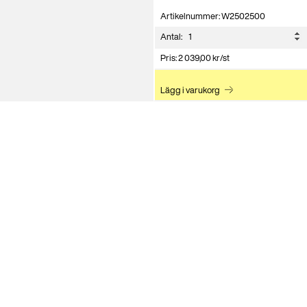
Artikelnummer: W2502500
Antal:
Pris:
2 039,00
kr
/st
Lägg i varukorg
fram emot att berä
 eller slå oss en s