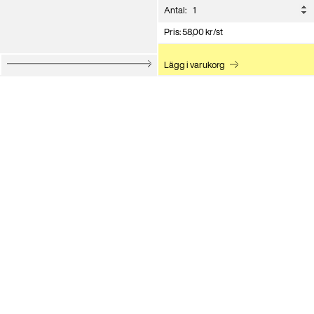
Antal:
Pris:
58,00
kr
/st
Lägg i varukorg