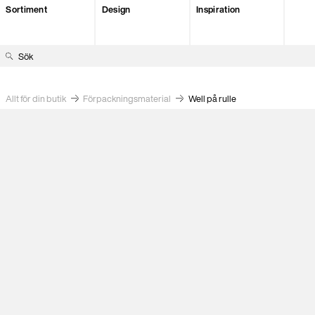
Sortiment
Design
Inspiration
S
ö
k
e
Allt för din butik
Förpacknings­material
Well på rulle