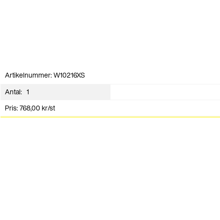
Artikelnummer: W10216XS
Antal:
Pris:
768,00
kr
/st
Lägg i varukorg
Kontakt
Vi ser fram emot att