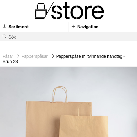
Sortiment
Navigation
S
ö
k
Påsar
Pappers­påsar
Papperspåse m. tvinnande handtag –
Brun XS