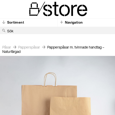
Sortiment
Navigation
S
ö
k
Påsar
Pappers­påsar
Papperspåsar m. tvinnade handtag –
Naturfärgad