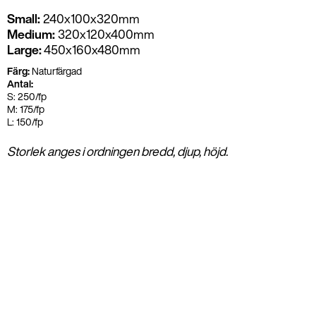
Small:
240x100x320mm
Medium:
320x120x400mm
Large:
450x160x480mm
Färg:
Naturfärgad
Antal:
S: 250/fp
M: 175/fp
L: 150/fp
Storlek anges i ordningen bredd, djup, höjd.