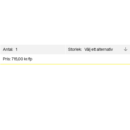
Antal:
Storlek:
Pris:
715,00
kr
/fp
Lägg i varukorg
Andra har även köpt