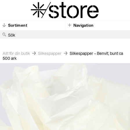
Sortiment
Navigation
S
ö
k
Allt för din butik
Silkes­papper
Silkespapper – Benvit, bunt ca
500 ark