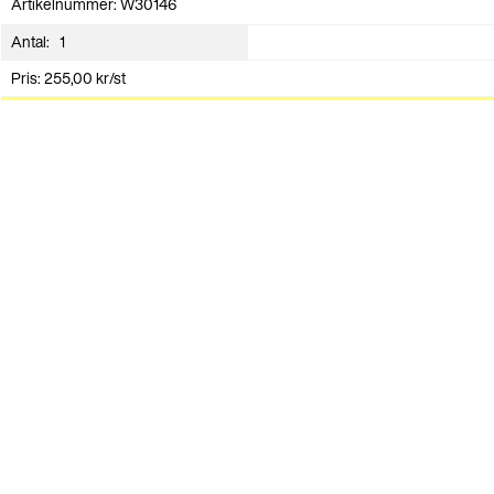
Artikelnummer: W30146
Antal:
Pris:
255,00
kr
/st
Lägg i varukorg
Andra har även köpt
Presentband Mattline – Vit 3-
Presentpåsar – Vit – M