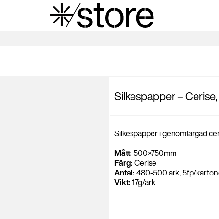
Silkespapper – Cerise,
Silkespapper i genomfärgad ceri
Mått:
500×750mm
Färg:
Cerise
Antal:
480-500 ark, 5fp/karton
Vikt:
17g/ark