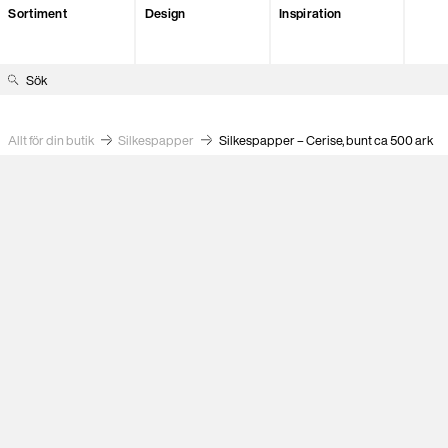
Sortiment
Design
Inspiration
S
ö
k
Allt för din butik
Silkes­papper
Silkespapper – Cerise, bunt ca 500 ark