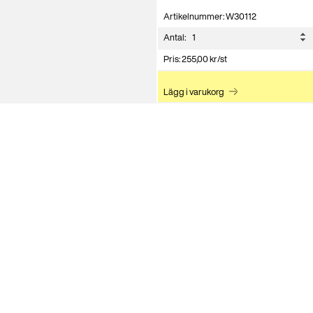
Artikelnummer: W30112
Antal:
Pris:
255,00
kr
/st
Lägg i varukorg
fram emot att berä
 eller slå oss en s