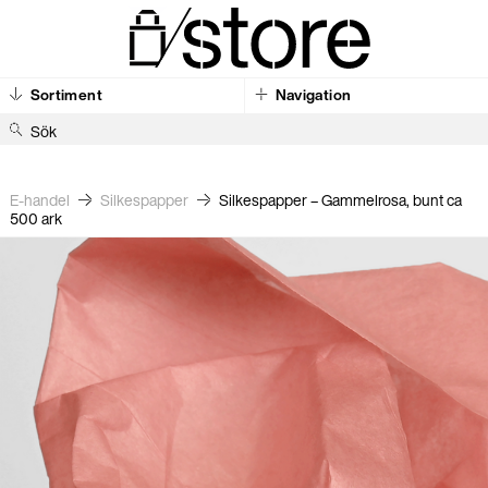
Sortiment
Navigation
S
ö
k
e
E-handel
Silkes­papper
Silkespapper – Gammelrosa, bunt ca
500 ark