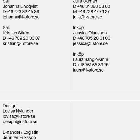
Sälj
Julia Ödman
Johanna Lindqvist
D +46 31 388 08 60
D+46 723 82 45 86
M +46 728 47 79 27
johanna@i-store.se
julia@i-store.se
Sälj
Inköp
Kristian Särén
Jessica Olausson
D +46 709 20 33 07
D +46 705 20 01 03
kristian@i-store.se
jessica@i-store.se
Inköp
Laura Sangiovanni
D +46 761 65 83 75
laura@i-store.se
Design
Lovisa Nylander
lovisa@i-store.se
design@i-store.se
E-handel / Logistik
Jennifer Eriksson