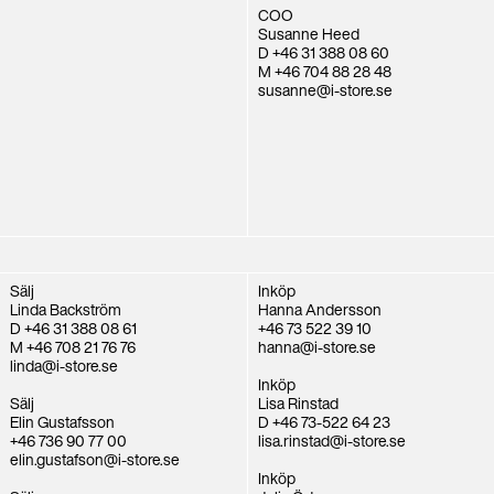
COO
Susanne Heed
D +46 31 388 08 60
M +46 704 88 28 48
susanne@i-store.se
Sälj
Inköp
Linda Backström
Hanna Andersson
D +46 31 388 08 61
+46 73 522 39 10
M +46 708 21 76 76
hanna@i-store.se
linda@i-store.se
Inköp
Sälj
Lisa Rinstad
Elin Gustafsson
D +46 73-522 64 23
+46 736 90 77 00
lisa.rinstad@i-store.se
elin.gustafson@i-store.se
Inköp