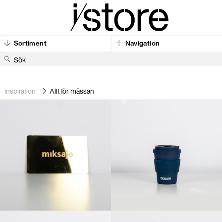
Sortiment
Navigation
S
ö
k
Inspiration
Allt för mässan