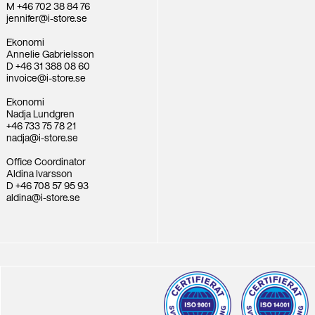
M +46 702 38 84 76
jennifer@i-store.se
Ekonomi
Annelie Gabrielsson
D +46 31 388 08 60
invoice@i-store.se
Ekonomi
Nadja Lundgren
+46 733 75 78 21
nadja@i-store.se
Office Coordinator
Aldina Ivarsson
D +46 708 57 95 93
aldina@i-store.se