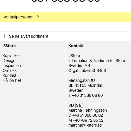
Kontaktpersoner
Se hela vårt sortiment
i/Store
Kontakt
Köpvillkor
I/Store
Design
Information & Trademark - Store
Inspiration
Sweden AB
Om oss
Org.nr: 556753-8458
Kontakt
Hållbarhet
Metangatan 1U
SE-431 53 Mölndal
Sweden
T +46 31 388 08 60
VD (Sälj)
Martina Henningsson
D +46 31 388 08 62
M +46 709 72 85 52
martina@i-store.se