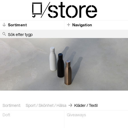
Sortiment
Navigation
S
ö
k
e
f
t
e
r
t
y
g
p
å
s
a
r
.
.
Sortiment:
Sport / Skönhet / Hälsa
Kläder / Textil
Doft
Giveaways