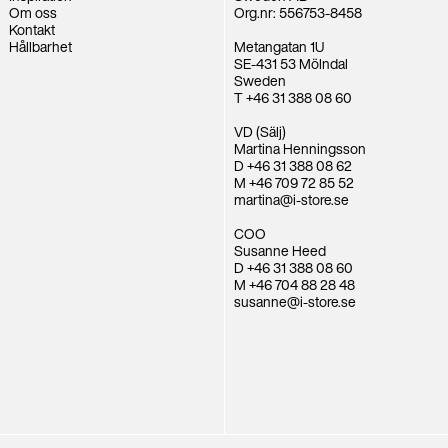
Om oss
Org.nr: 556753-8458
Kontakt
Hållbarhet
Metangatan 1U
SE-431 53 Mölndal
Sweden
T +46 31 388 08 60
VD (Sälj)
Martina Henningsson
D +46 31 388 08 62
M +46 709 72 85 52
martina@i-store.se
COO
Susanne Heed
D +46 31 388 08 60
M +46 704 88 28 48
susanne@i-store.se