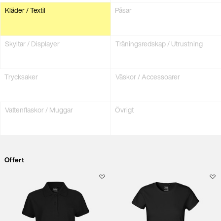
Kläder / Textil
Påsar
Skyltar / Displayer
Träningsredskap / Utrustning
Trycksaker
Väskor / Accessoarer
Vattenflaskor / Muggar
Övrigt
Offert