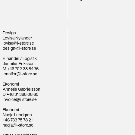
Design
Lovisa Nylander
lovisa@i-store.se
design@i-store.se
E-handel / Logistik
Jennifer Eriksson
M +46 702 38 84 76
jennifer@i-store.se
Ekonomi
Annelie Gabrielsson
D +46 31 388 08 60
invoice@i-store.se
Ekonomi
Nadja Lundgren
+46 733 75 78 21
nadja@i-store.se