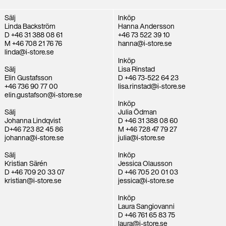
Sälj
Inköp
Linda Backström
Hanna Andersson
D +46 31 388 08 61
+46 73 522 39 10
M +46 708 21 76 76
hanna@i-store.se
linda@i-store.se
Inköp
Sälj
Lisa Rinstad
Elin Gustafsson
D +46 73-522 64 23
+46 736 90 77 00
lisa.rinstad@i-store.se
elin.gustafson@i-store.se
Inköp
Sälj
Julia Ödman
Johanna Lindqvist
D +46 31 388 08 60
D+46 723 82 45 86
M +46 728 47 79 27
johanna@i-store.se
julia@i-store.se
Sälj
Inköp
Kristian Särén
Jessica Olausson
D +46 709 20 33 07
D +46 705 20 01 03
kristian@i-store.se
jessica@i-store.se
Inköp
Laura Sangiovanni
D +46 761 65 83 75
laura@i-store.se