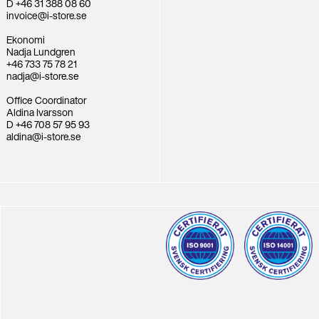
D +46 31 388 08 60
invoice@i-store.se
Ekonomi
Nadja Lundgren
+46 733 75 78 21
nadja@i-store.se
Office Coordinator
Aldina Ivarsson
D +46 708 57 95 93
aldina@i-store.se