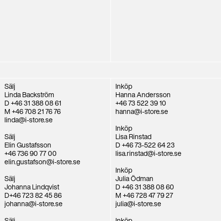
Sälj
Inköp
Linda Backström
Hanna Andersson
D +46 31 388 08 61
+46 73 522 39 10
M +46 708 21 76 76
hanna@i-store.se
linda@i-store.se
Inköp
Sälj
Lisa Rinstad
Elin Gustafsson
D +46 73-522 64 23
+46 736 90 77 00
lisa.rinstad@i-store.se
elin.gustafson@i-store.se
Inköp
Sälj
Julia Ödman
Johanna Lindqvist
D +46 31 388 08 60
D+46 723 82 45 86
M +46 728 47 79 27
johanna@i-store.se
julia@i-store.se
Sälj
Inköp