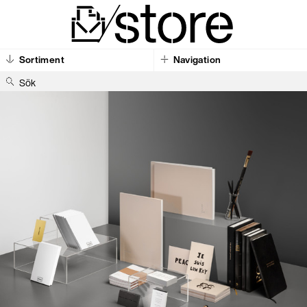
Sortiment
Navigation
S
ö
k