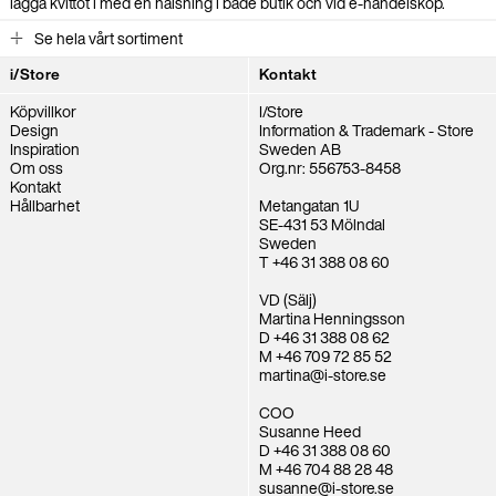
lägga kvittot i med en hälsning i både butik och vid e-handelsköp.
Se hela vårt sortiment
i/Store
Kontakt
Köpvillkor
I/Store
Design
Information & Trademark - Store
Inspiration
Sweden AB
Om oss
Org.nr: 556753-8458
Kontakt
Hållbarhet
Metangatan 1U
SE-431 53 Mölndal
Sweden
T +46 31 388 08 60
VD (Sälj)
Martina Henningsson
D +46 31 388 08 62
M +46 709 72 85 52
martina@i-store.se
COO
Susanne Heed
D +46 31 388 08 60
M +46 704 88 28 48
susanne@i-store.se