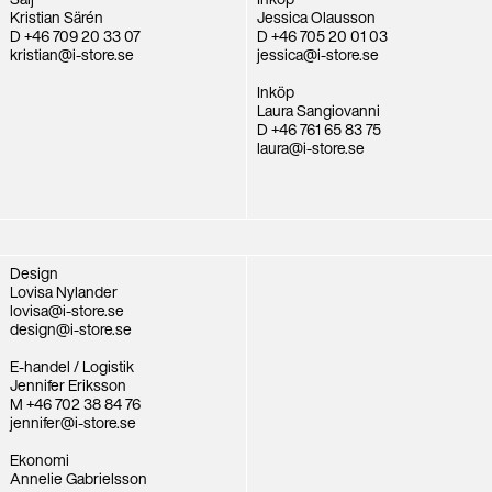
Kristian Särén
Jessica Olausson
D +46 709 20 33 07
D +46 705 20 01 03
kristian@i-store.se
jessica@i-store.se
Inköp
Laura Sangiovanni
D +46 761 65 83 75
laura@i-store.se
Design
Lovisa Nylander
lovisa@i-store.se
design@i-store.se
E-handel / Logistik
Jennifer Eriksson
M +46 702 38 84 76
jennifer@i-store.se
Ekonomi
Annelie Gabrielsson