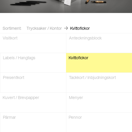
Sortiment:
Trycksaker / Kontor
Kvittofickor
Visit­kort
Antecknings­block
Labels / Hangtags
Kvittofickor
Present­kort
Tackkort / Inbjudnings­kort
Kuvert / Brev­papper
Menyer
Pärmar
Pennor