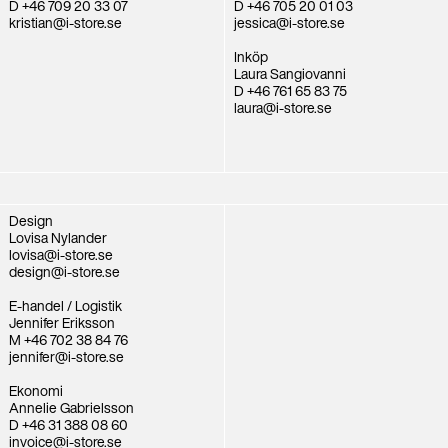
D +46 709 20 33 07
D +46 705 20 01 03
kristian@i-store.se
jessica@i-store.se
Inköp
Laura Sangiovanni
D +46 761 65 83 75
laura@i-store.se
Design
Lovisa Nylander
lovisa@i-store.se
design@i-store.se
E-handel / Logistik
Jennifer Eriksson
M +46 702 38 84 76
jennifer@i-store.se
Ekonomi
Annelie Gabrielsson
D +46 31 388 08 60
invoice@i-store.se