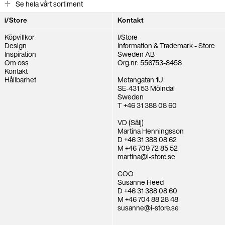
Se hela vårt sortiment
i/Store
Kontakt
Köpvillkor
I/Store
Design
Information & Trademark - Store
Inspiration
Sweden AB
Om oss
Org.nr: 556753-8458
Kontakt
Hållbarhet
Metangatan 1U
SE-431 53 Mölndal
Sweden
T +46 31 388 08 60
VD (Sälj)
Martina Henningsson
D +46 31 388 08 62
M +46 709 72 85 52
martina@i-store.se
COO
Susanne Heed
D +46 31 388 08 60
M +46 704 88 28 48
susanne@i-store.se