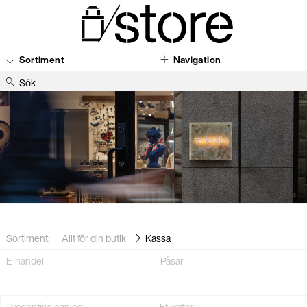
Sortiment
Navigation
S
ö
k
Sortiment:
Allt för din butik
Kassa
E-handel
Påsar
Present­inslagning
Etiketter