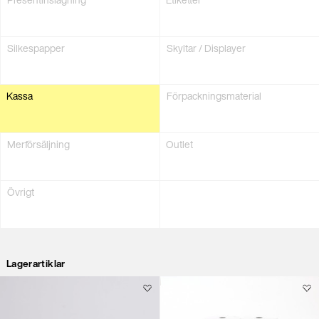
Silkes­papper
Skyltar / Displayer
Kassa
Förpacknings­material
Merförsäljning
Outlet
Övrigt
Lagerartiklar