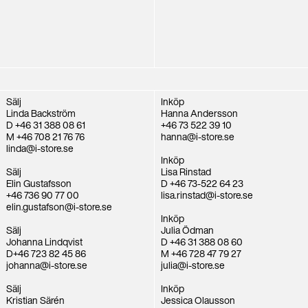
Sälj
Inköp
Linda Backström
Hanna Andersson
D +46 31 388 08 61
+46 73 522 39 10
M +46 708 21 76 76
hanna@i-store.se
linda@i-store.se
Inköp
Sälj
Lisa Rinstad
Elin Gustafsson
D +46 73-522 64 23
+46 736 90 77 00
lisa.rinstad@i-store.se
elin.gustafson@i-store.se
Inköp
Sälj
Julia Ödman
Johanna Lindqvist
D +46 31 388 08 60
D+46 723 82 45 86
M +46 728 47 79 27
johanna@i-store.se
julia@i-store.se
Sälj
Inköp
Kristian Särén
Jessica Olausson