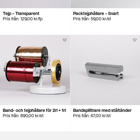
Tejp – Transparent
Packtejphållare – Svart
Pris från:
129,00
kr
/fp
Pris från:
59,00
kr
/st
Band- och tejphållare för 2rl + 1rl
Bandsplittrare med ståltänder
Pris från:
890,00
kr
/st
Pris från:
67,00
kr
/st