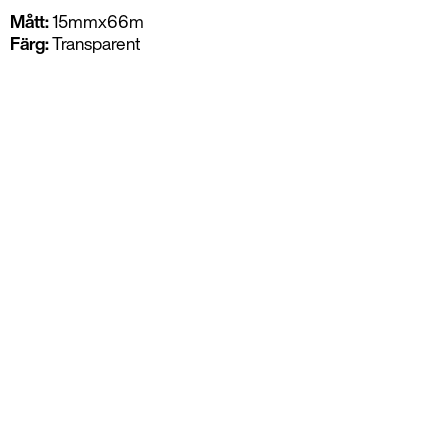
Mått:
15mmx66m
Färg:
Transparent