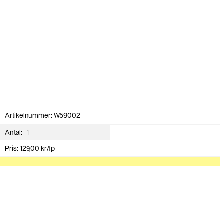
Artikelnummer: W59002
Antal:
Pris:
129,00
kr
/fp
Produkten är slut i lager
Andra har även köpt