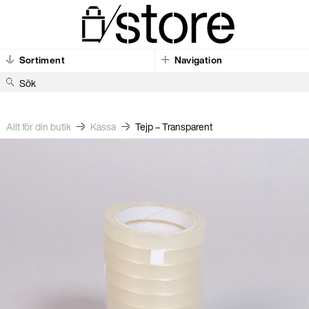
Sortiment
Navigation
S
ö
k
e
Allt för din butik
Kassa
Tejp – Transparent