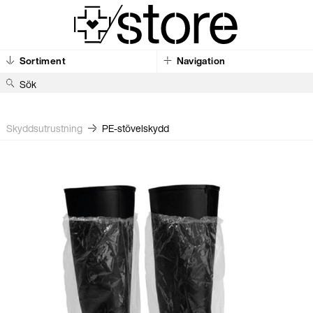
Sortiment
Navigation
S
ö
k
Skyddsutrustning
PE-stövelskydd