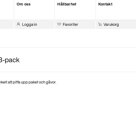
Om oss
Hållbarhet
Kontakt
Logga in
Favoriter
Varukorg
3-pack
elt att piffa upp paket och gåvor.