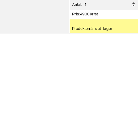
Antal:
Pris:
49,00
kr
/st
Produkten är slut i lager