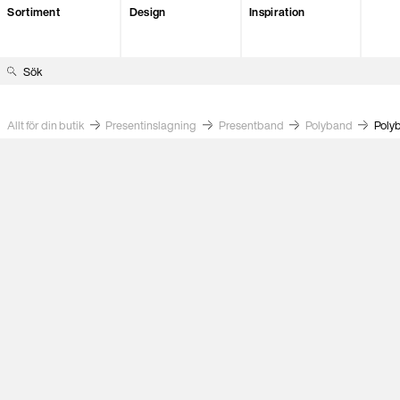
Sortiment
Design
Inspiration
S
ö
k
Allt för din butik
Present­inslagning
Presentband
Polyband
Poly