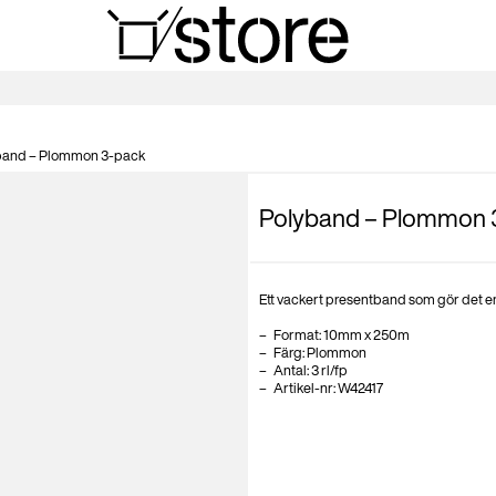
band – Plommon 3-pack
Polyband – Plommon 
Ett vackert presentband som gör det enk
Format: 10mm x 250
m
Färg: Plommon
Antal: 3 rl/fp
Artikel-nr: W42417