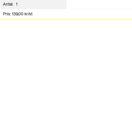
Antal:
Pris:
139,00
kr
/st
Lägg i varukorg
Andra har även köpt
Bandsplittrare med ståltänder
Band- och tejphållare för 2rl + 1rl
Pris från:
67,00
kr
/st
Pris från:
890,00
kr
/st