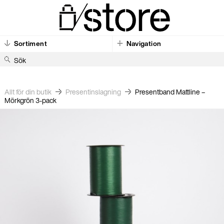
Sortiment
Navigation
S
ö
k
Allt för din butik
Present­inslagning
Presentband Mattline –
Mörkgrön 3-pack