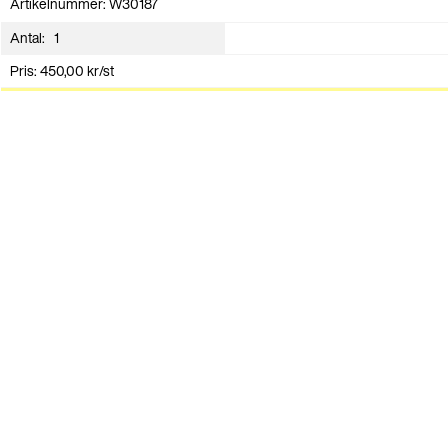
Artikelnummer: W30187
Antal:
Pris:
450,00
kr
/st
Produkten är slut i lager
Andra har även köpt
E-handelskartong Jacklåda m.
Presentband Mattline – Svart