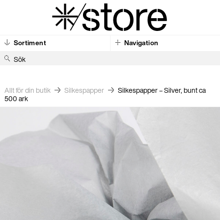
Sortiment
Navigation
S
ö
k
Allt för din butik
Silkes­papper
Silkespapper – Silver, bunt ca
500 ark