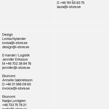
D +46 761 65 83 75
laura@i-store.se
Design
Lovisa Nylander
lovisa@i-store.se
design@i-store.se
E-handel / Logistik
Jennifer Eriksson
M +46 702 38 84 76
jennifer@i-store.se
Ekonomi
Annelie Gabrielsson
D +46 31 388 08 60
invoice@i-store.se
Ekonomi
Nadja Lundgren
+46 733 75 78 21
nadja@i-store.se