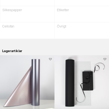
Silkes­papper
Etiketter
Cellofan
Övrigt
Lagerartiklar