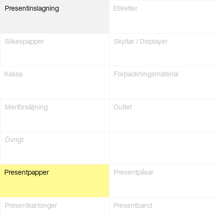
Present­inslagning
Etiketter
Silkes­papper
Skyltar / Displayer
Kassa
Förpacknings­material
Merförsäljning
Outlet
Övrigt
Present­papper
Present­påsar
Present­kartonger
Presentband