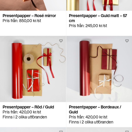
Presentpapper – Rosé mirror
Presentpapper – Guld matt – 57
Pris från:
850,00
kr
/st
cm
Pris från:
245,00
kr
/st
Presentpapper – Röd / Guld
Presentpapper – Bordeaux /
Pris från:
420,00
kr
/st
Guld
Finns i 2 olika utföranden
Pris från:
420,00
kr
/st
Finns i 2 olika utföranden