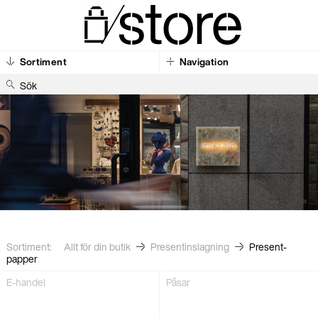
Sortiment
Navigation
S
ö
k
e
f
t
e
Sortiment:
Allt för din butik
Present­inslagning
Present­
papper
E-handel
Påsar