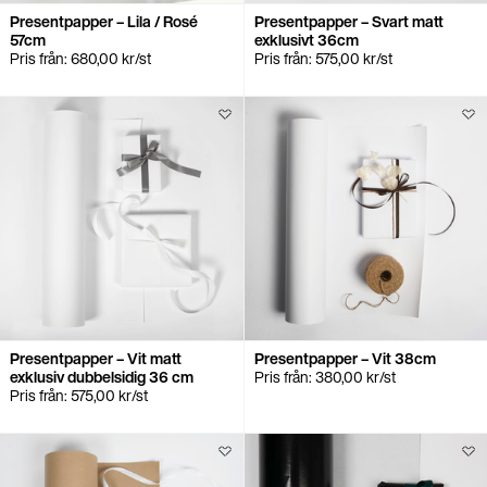
Presentpapper – Lila / Rosé
Presentpapper – Svart matt
57cm
exklusivt 36cm
Pris från:
680,00
kr
/st
Pris från:
575,00
kr
/st
Presentpapper – Vit matt
Presentpapper – Vit 38cm
exklusiv dubbelsidig 36 cm
Pris från:
380,00
kr
/st
Pris från:
575,00
kr
/st