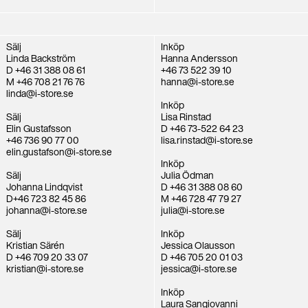
Sälj
Inköp
Linda Backström
Hanna Andersson
D +46 31 388 08 61
+46 73 522 39 10
M +46 708 21 76 76
hanna@i-store.se
linda@i-store.se
Inköp
Sälj
Lisa Rinstad
Elin Gustafsson
D +46 73-522 64 23
+46 736 90 77 00
lisa.rinstad@i-store.se
elin.gustafson@i-store.se
Inköp
Sälj
Julia Ödman
Johanna Lindqvist
D +46 31 388 08 60
D+46 723 82 45 86
M +46 728 47 79 27
johanna@i-store.se
julia@i-store.se
Sälj
Inköp
Kristian Särén
Jessica Olausson
D +46 709 20 33 07
D +46 705 20 01 03
kristian@i-store.se
jessica@i-store.se
Inköp
Laura Sangiovanni