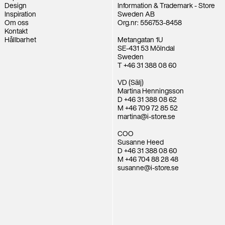
Design
Information & Trademark - Store
Inspiration
Sweden AB
Om oss
Org.nr: 556753-8458
Kontakt
Hållbarhet
Metangatan 1U
SE-431 53 Mölndal
Sweden
T +46 31 388 08 60
VD (Sälj)
Martina Henningsson
D +46 31 388 08 62
M +46 709 72 85 52
martina@i-store.se
COO
Susanne Heed
D +46 31 388 08 60
M +46 704 88 28 48
susanne@i-store.se