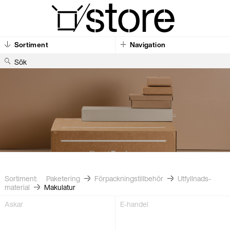
Sortiment
Navigation
S
ö
k
Sortiment:
Paketering
Förpacknings­tillbehör
Utfyllnads­
material
Makulatur
Askar
E-handel