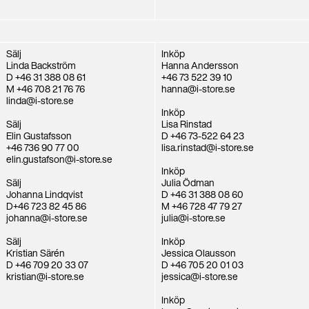
Sälj
Inköp
Linda Backström
Hanna Andersson
D +46 31 388 08 61
+46 73 522 39 10
M +46 708 21 76 76
hanna@i-store.se
linda@i-store.se
Inköp
Sälj
Lisa Rinstad
Elin Gustafsson
D +46 73-522 64 23
+46 736 90 77 00
lisa.rinstad@i-store.se
elin.gustafson@i-store.se
Inköp
Sälj
Julia Ödman
Johanna Lindqvist
D +46 31 388 08 60
D+46 723 82 45 86
M +46 728 47 79 27
johanna@i-store.se
julia@i-store.se
Sälj
Inköp
Kristian Särén
Jessica Olausson
D +46 709 20 33 07
D +46 705 20 01 03
kristian@i-store.se
jessica@i-store.se
Inköp