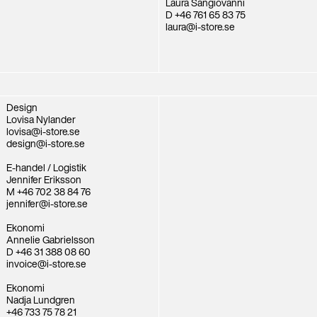
Laura Sangiovanni
D +46 761 65 83 75
laura@i-store.se
Design
Lovisa Nylander
lovisa@i-store.se
design@i-store.se
E-handel / Logistik
Jennifer Eriksson
M +46 702 38 84 76
jennifer@i-store.se
Ekonomi
Annelie Gabrielsson
D +46 31 388 08 60
invoice@i-store.se
Ekonomi
Nadja Lundgren
+46 733 75 78 21