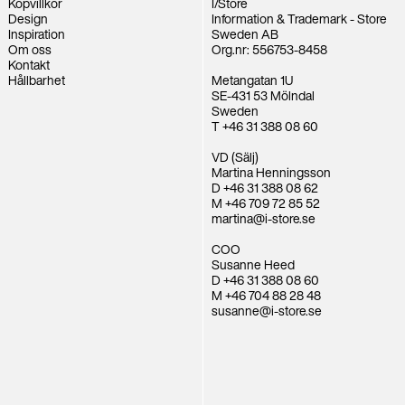
Köpvillkor
I/Store
Design
Information & Trademark - Store
Inspiration
Sweden AB
Om oss
Org.nr: 556753-8458
Kontakt
Hållbarhet
Metangatan 1U
SE-431 53 Mölndal
Sweden
T +46 31 388 08 60
VD (Sälj)
Martina Henningsson
D +46 31 388 08 62
M +46 709 72 85 52
martina@i-store.se
COO
Susanne Heed
D +46 31 388 08 60
M +46 704 88 28 48
susanne@i-store.se