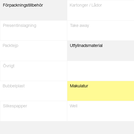
Förpacknings­tillbehör
Kartonger / Lådor
Present­inslagning
Take away
Packtejp
Utfyllnads­material
Övrigt
Bubbelplast
Makulatur
Silkes­papper
Well