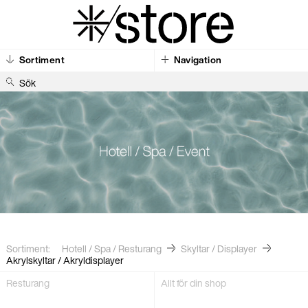
Sortiment
Navigation
S
ö
k
Sortiment:
Hotell / Spa / Resturang
Skyltar / Displayer
Akrylskyltar / Akryl­displayer
Resturang
Allt för din shop