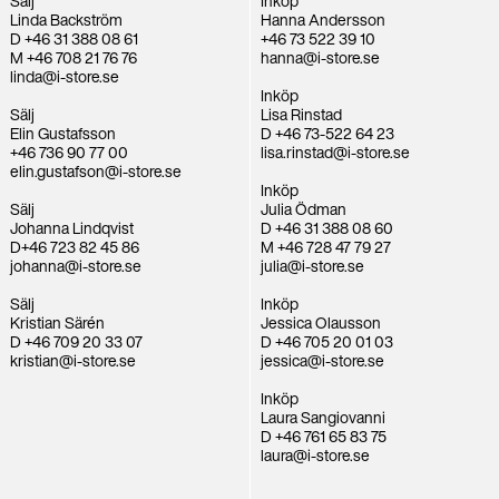
Sälj
Inköp
Linda Backström
Hanna Andersson
D +46 31 388 08 61
+46 73 522 39 10
M +46 708 21 76 76
hanna@i-store.se
linda@i-store.se
Inköp
Sälj
Lisa Rinstad
Elin Gustafsson
D +46 73-522 64 23
+46 736 90 77 00
lisa.rinstad@i-store.se
elin.gustafson@i-store.se
Inköp
Sälj
Julia Ödman
Johanna Lindqvist
D +46 31 388 08 60
D+46 723 82 45 86
M +46 728 47 79 27
johanna@i-store.se
julia@i-store.se
Sälj
Inköp
Kristian Särén
Jessica Olausson
D +46 709 20 33 07
D +46 705 20 01 03
kristian@i-store.se
jessica@i-store.se
Inköp
Laura Sangiovanni
D +46 761 65 83 75
laura@i-store.se