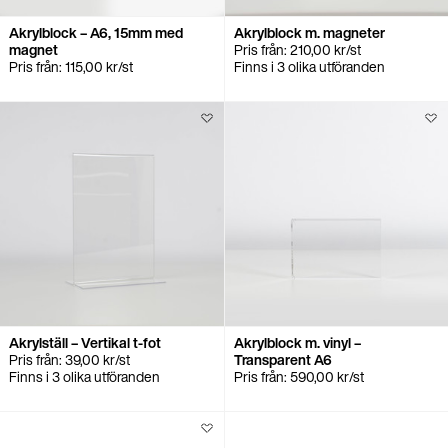
Akrylblock – A6, 15mm med
Akrylblock m. magneter
magnet
Pris från:
210,00
kr
/st
Pris från:
115,00
kr
/st
Finns i 3 olika utföranden
Akrylställ – Vertikal t-fot
Akrylblock m. vinyl –
Pris från:
39,00
kr
/st
Transparent A6
Finns i 3 olika utföranden
Pris från:
590,00
kr
/st