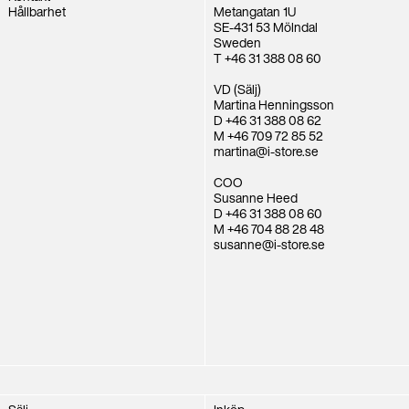
Hållbarhet
Metangatan 1U
SE-431 53 Mölndal
Sweden
T +46 31 388 08 60
VD (Sälj)
Martina Henningsson
D +46 31 388 08 62
M +46 709 72 85 52
martina@i-store.se
COO
Susanne Heed
D +46 31 388 08 60
M +46 704 88 28 48
susanne@i-store.se