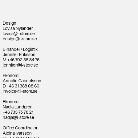
Design
Lovisa Nylander
lovisa@i-store.se
design@i-store.se
E-handel / Logistik
Jennifer Eriksson
M +46 702 38 84 76
jennifer@i-store.se
Ekonomi
Annelie Gabrielsson
D +46 31 388 08 60
invoice@i-store.se
Ekonomi
Nadja Lundgren
+46 733 75 78 21
nadja@i-store.se
Office Coordinator
Aldina Ivarsson