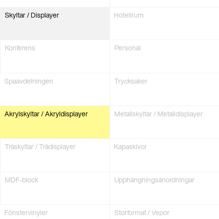
Skyltar / Displayer
Hotellrum
Konferens
Personal
Spa­avdelningen
Trycksaker
Akrylskyltar / Akryl­displayer
Metallskyltar / Metall­displayer
Träskyltar / Trä­displayer
Kapaskivor
MDF-­block
Upphängnings­anordningar
Fönstervinyler
Storformat / Vepor