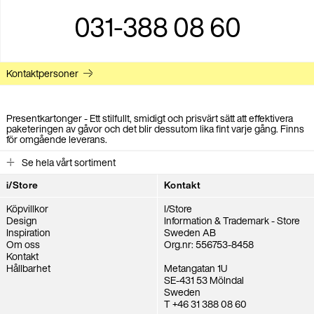
031-388 08 60
Kontaktpersoner
Presentkartonger - Ett stilfullt, smidigt och prisvärt sätt att effektivera
paketeringen av gåvor och det blir dessutom lika fint varje gång. Finns
för omgående leverans.
Se hela vårt sortiment
i/Store
Kontakt
Köpvillkor
I/Store
Design
Information & Trademark - Store
Inspiration
Sweden AB
Om oss
Org.nr: 556753-8458
Kontakt
Hållbarhet
Metangatan 1U
SE-431 53 Mölndal
Sweden
T +46 31 388 08 60