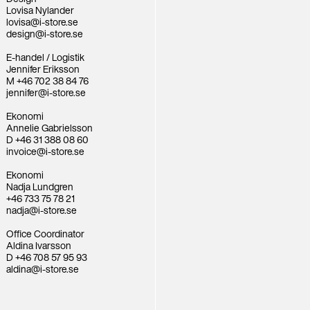
Lovisa Nylander
lovisa@i-store.se
design@i-store.se
E-handel / Logistik
Jennifer Eriksson
M +46 702 38 84 76
jennifer@i-store.se
Ekonomi
Annelie Gabrielsson
D +46 31 388 08 60
invoice@i-store.se
Ekonomi
Nadja Lundgren
+46 733 75 78 21
nadja@i-store.se
Office Coordinator
Aldina Ivarsson
D +46 708 57 95 93
aldina@i-store.se