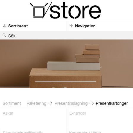
Sortiment
Navigation
S
ö
k
Sortiment:
Paketering
Present­inslagning
Present­kartonger
Askar
E-handel
Förpacknings­tillbehör
Kartonger / Lådor