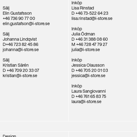
Inköp
Sälj
Lisa Rinstad
Elin Gustafsson
D +46 73-522 64 23
+46 736 90 77 00
lisa.rinstad@i-store.se
elin.gustafson@i-store.se
Inköp
Sälj
Julia Ödman
Johanna Lindqvist
D +46 31 388 08 60
D+46 723 82 45 86
M +46 728 47 79 27
johanna@i-store.se
julia@i-store.se
Sälj
Inköp
Kristian Särén
Jessica Olausson
D +46 709 20 33 07
D +46 705 20 01 03
kristian@i-store.se
jessica@i-store.se
Inköp
Laura Sangiovanni
D +46 761 65 83 75
laura@i-store.se
Design