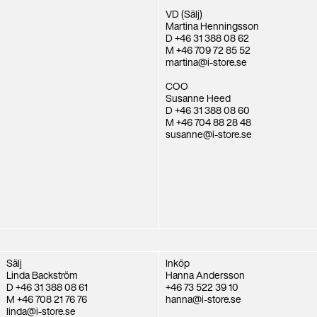
VD (Sälj)
Martina Henningsson
D +46 31 388 08 62
M +46 709 72 85 52
martina@i-store.se
COO
Susanne Heed
D +46 31 388 08 60
M +46 704 88 28 48
susanne@i-store.se
Sälj
Inköp
Linda Backström
Hanna Andersson
D +46 31 388 08 61
+46 73 522 39 10
M +46 708 21 76 76
hanna@i-store.se
linda@i-store.se