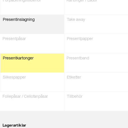
Present­inslagning
Take away
Present­påsar
Present­papper
Present­kartonger
Presentband
Silkes­papper
Etiketter
Foliepåsar / Cellofan­påsar
Tillbehör
Lagerartiklar