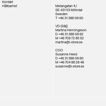
Kontakt
Hållbarhet
Metangatan 1U
SE-431 53 Mölndal
Sweden
T +46 31 388 08 60
VD (Sälj)
Martina Henningsson
D +46 31 388 08 62
M +46 709 72 85 52
martina@i-store.se
COO
Susanne Heed
D +46 31 388 08 60
M +46 704 88 28 48
susanne@i-store.se