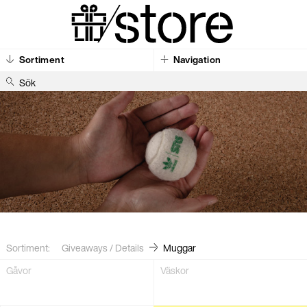
Sortiment
Navigation
S
ö
k
Sortiment:
Giveaways / Details
Muggar
Gåvor
Väskor