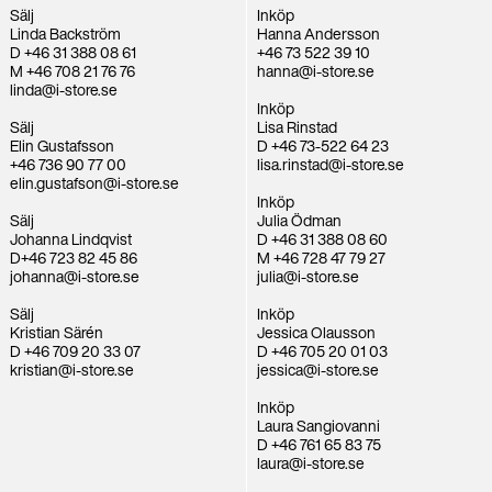
Sälj
Inköp
Linda Backström
Hanna Andersson
D +46 31 388 08 61
+46 73 522 39 10
M +46 708 21 76 76
hanna@i-store.se
linda@i-store.se
Inköp
Sälj
Lisa Rinstad
Elin Gustafsson
D +46 73-522 64 23
+46 736 90 77 00
lisa.rinstad@i-store.se
elin.gustafson@i-store.se
Inköp
Sälj
Julia Ödman
Johanna Lindqvist
D +46 31 388 08 60
D+46 723 82 45 86
M +46 728 47 79 27
johanna@i-store.se
julia@i-store.se
Sälj
Inköp
Kristian Särén
Jessica Olausson
D +46 709 20 33 07
D +46 705 20 01 03
kristian@i-store.se
jessica@i-store.se
Inköp
Laura Sangiovanni
D +46 761 65 83 75
laura@i-store.se