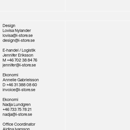
Design
Lovisa Nylander
lovisa@i-store.se
design@i-store.se
E-handel / Logistik
Jennifer Eriksson
M +46 702 38 84 76
jennifer@i-store.se
Ekonomi
Annelie Gabrielsson
D +46 31 388 08 60
invoice@i-store.se
Ekonomi
Nadja Lundgren
+46 733 75 78 21
nadja@i-store.se
Office Coordinator
Aldina Ivarsson