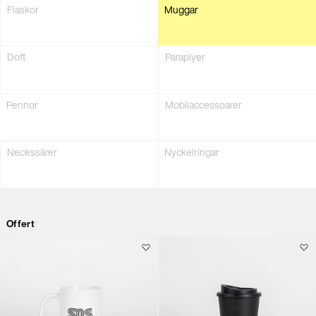
Flaskor
Muggar
Doft
Paraplyer
Pennor
Mobil­accessoarer
Necessärer
Nyckelringar
Offert